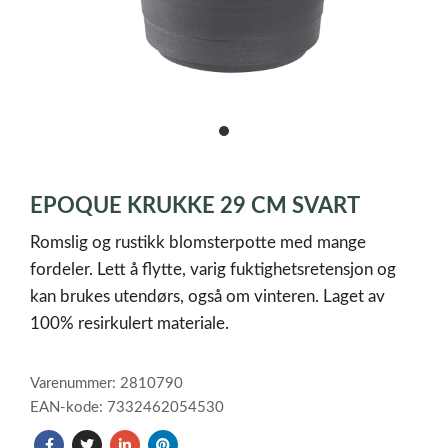
item
0
Item
1
EPOQUE KRUKKE 29 CM SVART
of
1
Romslig og rustikk blomsterpotte med mange
fordeler. Lett å flytte, varig fuktighetsretensjon og
kan brukes utendørs, også om vinteren. Laget av
100% resirkulert materiale.
Varenummer: 2810790
EAN-kode: 7332462054530