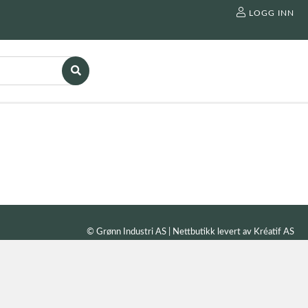
LOGG INN
© Grønn Industri AS | Nettbutikk levert av
Kréatif AS