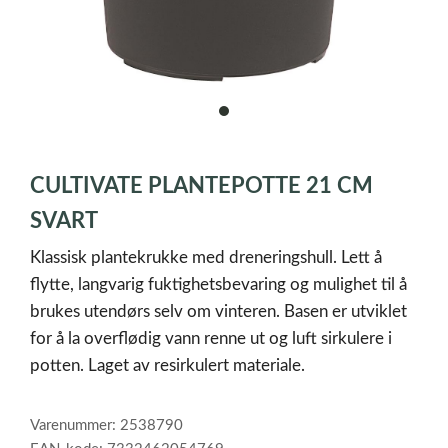
item
0
Item
1
CULTIVATE PLANTEPOTTE 21 CM
of
1
SVART
Klassisk plantekrukke med dreneringshull. Lett å
flytte, langvarig fuktighetsbevaring og mulighet til å
brukes utendørs selv om vinteren. Basen er utviklet
for å la overflødig vann renne ut og luft sirkulere i
potten. Laget av resirkulert materiale.
Varenummer: 2538790