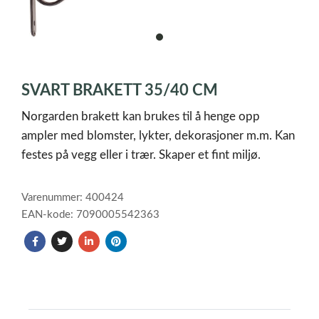
item
0
Item
1
SVART BRAKETT 35/40 CM
of
1
Norgarden brakett kan brukes til å henge opp
ampler med blomster, lykter, dekorasjoner m.m. Kan
festes på vegg eller i trær. Skaper et fint miljø.
Varenummer: 400424
EAN-kode: 7090005542363