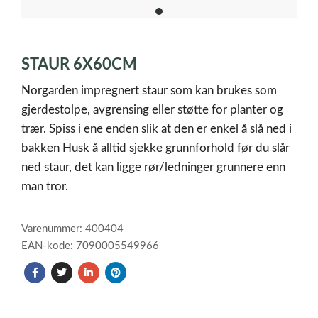
item
0
Item
1
STAUR 6X60CM
of
1
Norgarden impregnert staur som kan brukes som
gjerdestolpe, avgrensing eller støtte for planter og
trær. Spiss i ene enden slik at den er enkel å slå ned i
bakken Husk å alltid sjekke grunnforhold før du slår
ned staur, det kan ligge rør/ledninger grunnere enn
man tror.
Varenummer: 400404
EAN-kode: 7090005549966