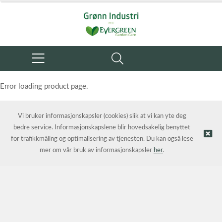
Error loading product page.
Object reference not set to an instance of an object.
Vi bruker informasjonskapsler (cookies) slik at vi kan yte deg
bedre service. Informasjonskapslene blir hovedsakelig benyttet
for trafikkmåling og optimalisering av tjenesten. Du kan også lese
mer om vår bruk av informasjonskapsler
her
.
© Grønn Industri AS | Nettbutikk levert av
Kréatif AS