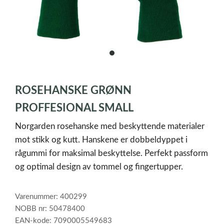
item
0
Item
1
ROSEHANSKE GRØNN
of
1
PROFFESIONAL SMALL
Norgarden rosehanske med beskyttende materialer
mot stikk og kutt. Hanskene er dobbeldyppet i
rågummi for maksimal beskyttelse. Perfekt passform
og optimal design av tommel og fingertupper.
Varenummer: 400299
NOBB nr: 50478400
EAN-kode: 7090005549683