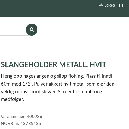
LOGG INN
SLANGEHOLDER METALL, HVIT
Heng opp hageslangen og slipp floking. Plass til inntil
60m med 1/2". Pulverlakkert hvit metall som gjør den
veldig robus i nordisk vær. Skruer for montering
medfølger.
Varenummer: 400286
NOBB nr: 48735135