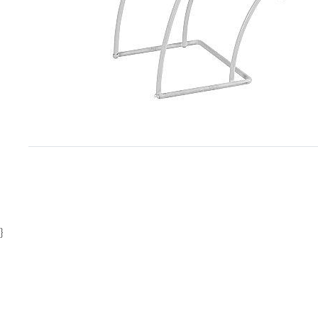
Item
1
of
1
}