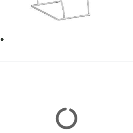
item
0