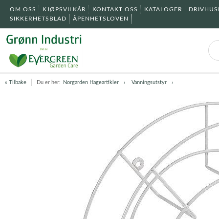
OM OSS
KJØPSVILKÅR
KONTAKT OSS
KATALOGER
DRIVHU
SIKKERHETSBLAD
ÅPENHETSLOVEN
« Tilbake
Du er her:
Norgarden Hageartikler
Vanningsutstyr