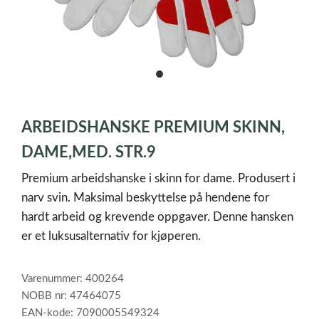
item
0
Item
1
ARBEIDSHANSKE PREMIUM SKINN,
of
1
DAME,MED. STR.9
Premium arbeidshanske i skinn for dame. Produsert i
narv svin. Maksimal beskyttelse på hendene for
hardt arbeid og krevende oppgaver. Denne hansken
er et luksusalternativ for kjøperen.
Varenummer: 400264
NOBB nr: 47464075
EAN-kode: 7090005549324