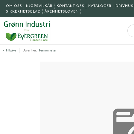
OM OSS
KJØPSVILKÅR
KONTAKT OSS
KATALOGER
DRIVHU
SIKKERHETSBLAD
ÅPENHETSLOVEN
« Tilbake
Du er her:
Termometer