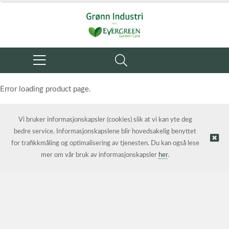
Error loading product page.
Object reference not set to an instance of an object.
Vi bruker informasjonskapsler (cookies) slik at vi kan yte deg
bedre service. Informasjonskapslene blir hovedsakelig benyttet
for trafikkmåling og optimalisering av tjenesten. Du kan også lese
mer om vår bruk av informasjonskapsler
her
.
© Grønn Industri AS | Nettbutikk levert av
Kréatif AS