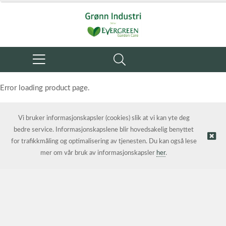
Error loading product page.
Object reference not set to an instance of an object.
Vi bruker informasjonskapsler (cookies) slik at vi kan yte deg
bedre service. Informasjonskapslene blir hovedsakelig benyttet
for trafikkmåling og optimalisering av tjenesten. Du kan også lese
mer om vår bruk av informasjonskapsler
her
.
© Grønn Industri AS | Nettbutikk levert av
Kréatif AS