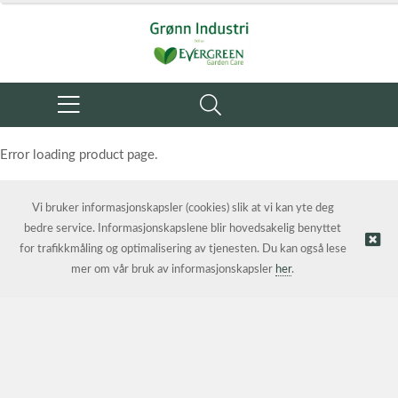
Error loading product page.
Object reference not set to an instance of an object.
Vi bruker informasjonskapsler (cookies) slik at vi kan yte deg
bedre service. Informasjonskapslene blir hovedsakelig benyttet
for trafikkmåling og optimalisering av tjenesten. Du kan også lese
mer om vår bruk av informasjonskapsler
her
.
© Grønn Industri AS | Nettbutikk levert av
Kréatif AS