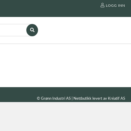
LOGG INN
© Grønn Industri AS | Nettbutikk levert av
Kréatif AS