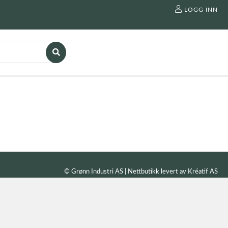
LOGG INN
© Grønn Industri AS | Nettbutikk levert av
Kréatif AS