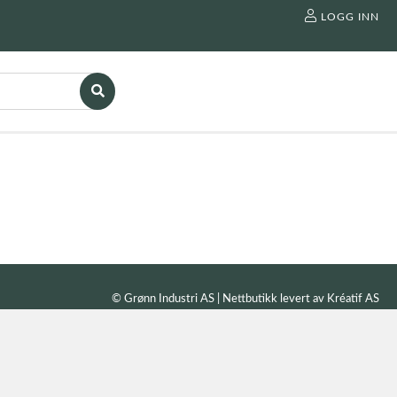
LOGG INN
© Grønn Industri AS | Nettbutikk levert av
Kréatif AS