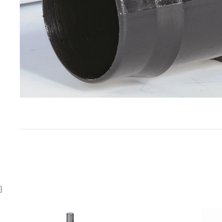
Item
1
of
1
}