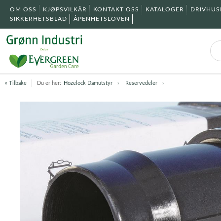
OM OSS
KJØPSVILKÅR
KONTAKT OSS
KATALOGER
DRIVHU
SIKKERHETSBLAD
ÅPENHETSLOVEN
« Tilbake
Du er her:
Hozelock Damutstyr
Reservedeler