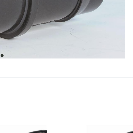
item
0