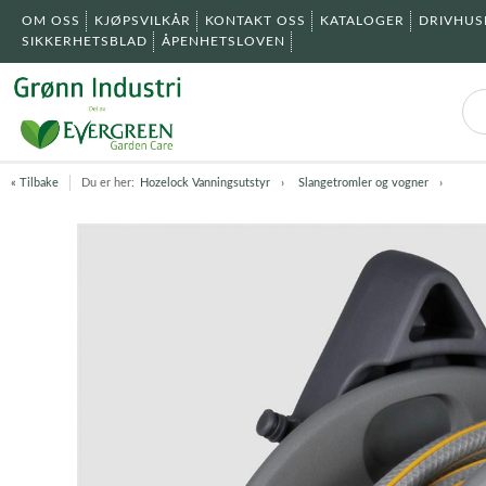
OM OSS
KJØPSVILKÅR
KONTAKT OSS
KATALOGER
DRIVHU
SIKKERHETSBLAD
ÅPENHETSLOVEN
« Tilbake
Du er her:
Hozelock Vanningsutstyr
Slangetromler og vogner