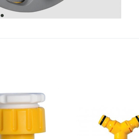
item
0