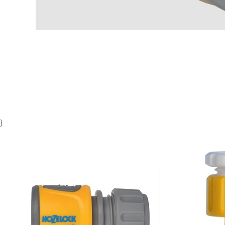
Item
1
of
1
}