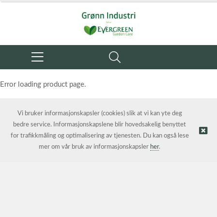
Error loading product page.
Object reference not set to an instance of an object.
Vi bruker informasjonskapsler (cookies) slik at vi kan yte deg
bedre service. Informasjonskapslene blir hovedsakelig benyttet
for trafikkmåling og optimalisering av tjenesten. Du kan også lese
mer om vår bruk av informasjonskapsler
her
.
© Grønn Industri AS | Nettbutikk levert av
Kréatif AS