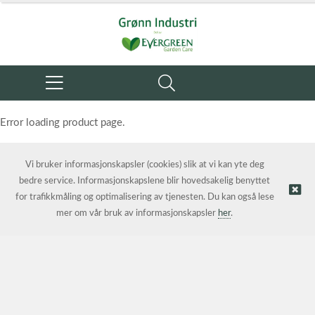
Error loading product page.
Object reference not set to an instance of an object.
Vi bruker informasjonskapsler (cookies) slik at vi kan yte deg
bedre service. Informasjonskapslene blir hovedsakelig benyttet
for trafikkmåling og optimalisering av tjenesten. Du kan også lese
mer om vår bruk av informasjonskapsler
her
.
© Grønn Industri AS | Nettbutikk levert av
Kréatif AS