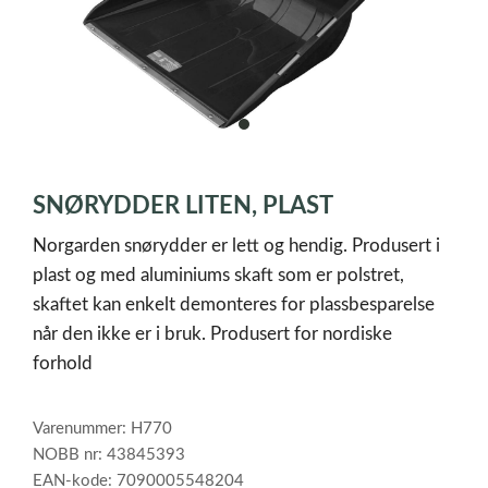
item
0
Item
1
SNØRYDDER LITEN, PLAST
of
1
Norgarden snørydder er lett og hendig. Produsert i
plast og med aluminiums skaft som er polstret,
skaftet kan enkelt demonteres for plassbesparelse
når den ikke er i bruk. Produsert for nordiske
forhold
Varenummer: H770
NOBB nr: 43845393
EAN-kode: 7090005548204