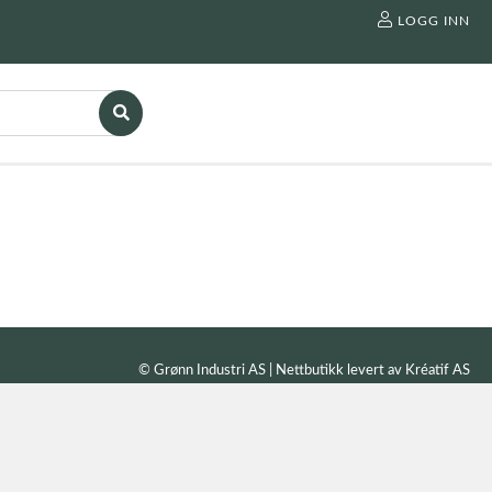
LOGG INN
© Grønn Industri AS | Nettbutikk levert av
Kréatif AS