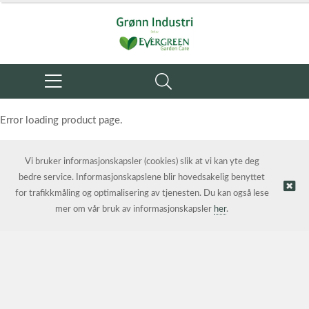
Error loading product page.
Object reference not set to an instance of an object.
Vi bruker informasjonskapsler (cookies) slik at vi kan yte deg
bedre service. Informasjonskapslene blir hovedsakelig benyttet
for trafikkmåling og optimalisering av tjenesten. Du kan også lese
mer om vår bruk av informasjonskapsler
her
.
© Grønn Industri AS | Nettbutikk levert av
Kréatif AS