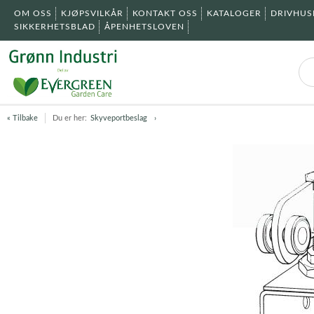
OM OSS
KJØPSVILKÅR
KONTAKT OSS
KATALOGER
DRIVHU
SIKKERHETSBLAD
ÅPENHETSLOVEN
« Tilbake
Du er her:
Skyveportbeslag