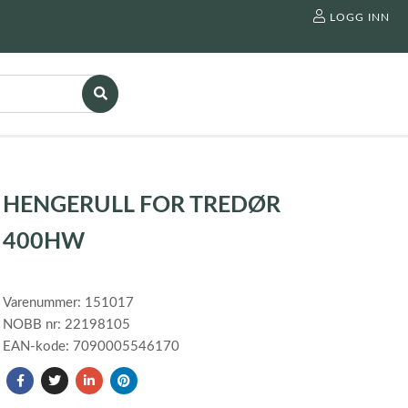
LOGG INN
HENGERULL FOR TREDØR
400HW
Varenummer: 151017
NOBB nr: 22198105
EAN-kode: 7090005546170