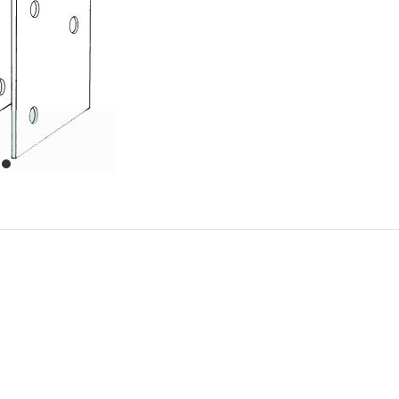
item
0