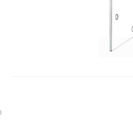
Item
1
of
1
}