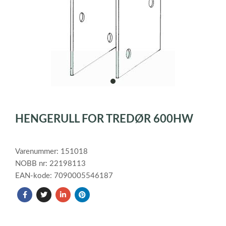
item
0
Item
1
HENGERULL FOR TREDØR 600HW
of
1
Varenummer: 151018
NOBB nr: 22198113
EAN-kode: 7090005546187