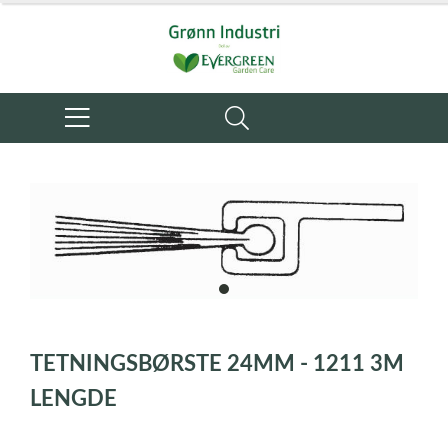
item
0
Item
1
TETNINGSBØRSTE 24MM - 1211 3M
of
1
LENGDE