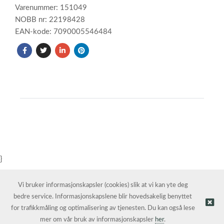
Varenummer: 151049
NOBB nr: 22198428
EAN-kode: 7090005546484
}
Vi bruker informasjonskapsler (cookies) slik at vi kan yte deg
bedre service. Informasjonskapslene blir hovedsakelig benyttet
for trafikkmåling og optimalisering av tjenesten. Du kan også lese
mer om vår bruk av informasjonskapsler
her
.
© Grønn Industri AS | Nettbutikk levert av
Kréatif AS