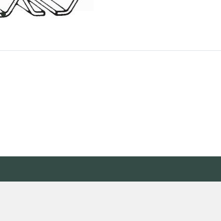
item
0