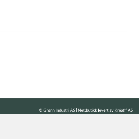
© Grønn Industri AS | Nettbutikk levert av
Kréatif AS