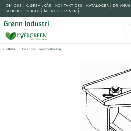
OM OSS
KJØPSVILKÅR
KONTAKT OSS
KATALOGER
DRIVHU
SIKKERHETSBLAD
ÅPENHETSLOVEN
« Tilbake
Du er her:
Skyveportbeslag