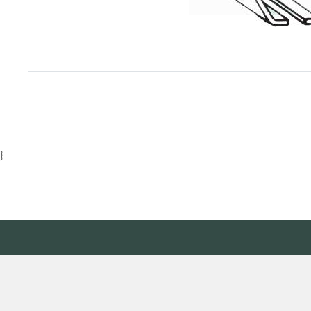
Item
1
of
1
}